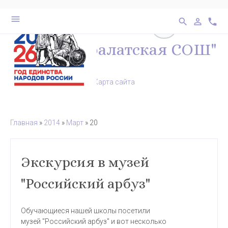
выключено
бел
28
menu
search
person_outline
phone
перейти на ве
МКОУ "Каралатская СОШ"
Карта сайта
Главная
»
2014
»
Март
»
20
Экскурсия в музей
"Российский арбуз"
Обучающиеся нашей школы посетили
музей "Российский арбуз" и вот несколько