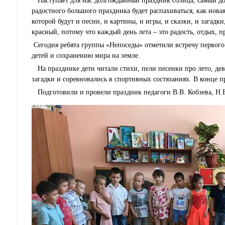
Наступает для нас долгожданный праздник солнца, самый до
радостного большого праздника будет распахиваться, как нова
которой будут и песни, и картины, и игры, и сказки, и загад
красный, потому что каждый день лета – это радость, отдых, п
Сегодня ребята группы «Непоседы» отметили встречу первог
детей и сохранению мира на земле.
На празднике дети читали стихи, пели песенки про лето, де
загадки и соревновались в спортивных состязаниях. В конце п
Подготовили и провели праздник педагоги В.В. Кобзева, Н.В