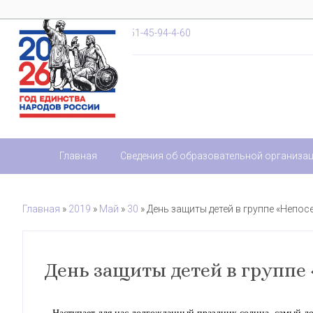
+7-851-45-94-4-20
,
+7-851-45-94-4-60
Главная
Сведения об образовательной организа
Главная
»
2019
»
Май
»
30
» День защиты детей в группе «Непос
День защиты детей в группе