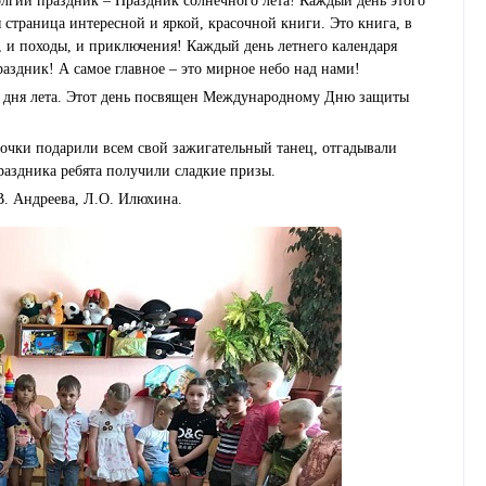
лгий праздник – Праздник солнечного лета! Каждый день этого
я страница интересной и яркой, красочной книги. Это книга, в
ки, и походы, и приключения! Каждый день летнего календаря
раздник! А самое главное – это мирное небо над нами!
о дня лета. Этот день посвящен Международному Дню защиты
вочки подарили всем свой зажигательный танец, отгадывали
раздника ребята получили сладкие призы.
. Андреева, Л.О. Илюхина.