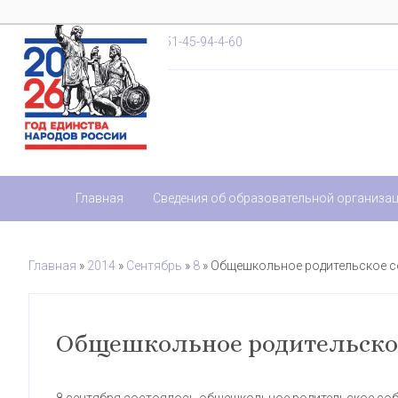
+7-851-45-94-4-20
,
+7-851-45-94-4-60
Главная
Сведения об образовательной организа
Главная
»
2014
»
Сентябрь
»
8
» Общешкольное родительское 
Общешкольное родительско