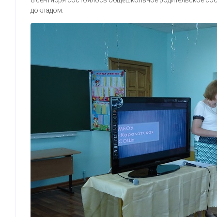
8 сентября состоялось общешкольное родительское соб
докладом.