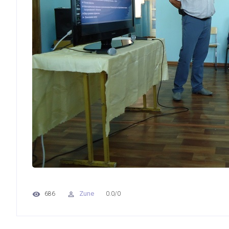
Zune
686
0.0
/
0