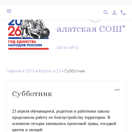
выключено
бел
28
menu
search
person_outline
phone
перейти на ве
МКОУ "Каралатская СОШ"
Карта сайта
Главная
»
2016
»
Апрель
»
23
» Субботник
13:05
Субботник
23 апреля обучающиеся, родители и работники школы
продолжили работу по благоустройству территории. В
основном сегодня занимались прополкой травы, посадкой
цветов и овощей.