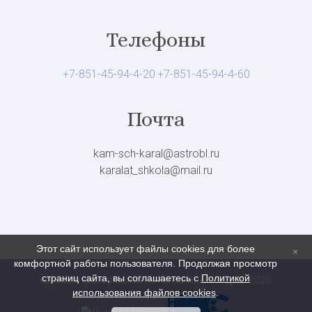
Телефоны
+7-851-45-94-4-20
+7-851-45-94-4-60
Почта
kam-sch-karal@astrobl.ru
karalat_shkola@mail.ru
Этот сайт использует файлы cookies для более
комфортной работы пользователя. Продолжая просмотр
страниц сайта, вы соглашаетесь с
Политикой
Администратор сайта-Потапов Александр © 2026
.
использования файлов cookies
.