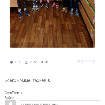
Zune
297
0.0
/
0
Всего комментариев
:
0
ComForm">
Войдите: