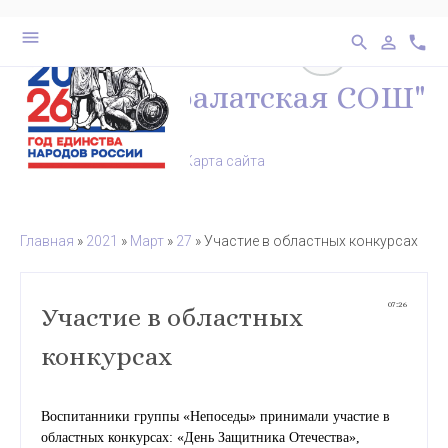
выключено
бел
28
menu
search
person_outline
phone
перейти на ве
МКОУ "Каралатская СОШ"
Карта сайта
Главная
»
2021
»
Март
»
27
» Участие в областных конкурсах
07:26
Участие в областных
конкурсах
Воспитанники группы «Непоседы» принимали участие в
областных конкурсах: «День Защитника Отечества»,