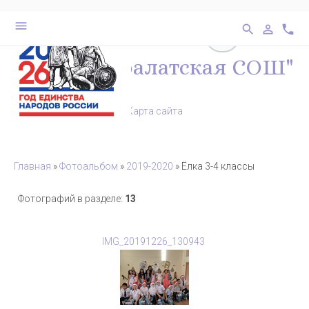
выключено
бел
28
menu
search
person_outline
phone
перейти на ве
МКОУ "Каралатская СОШ"
Карта сайта
Главная
»
Фотоальбом
»
2019-2020
» Ёлка 3-4 классы
Фотографий в разделе
:
13
IMG_20191226_130943