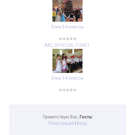
Ёлка 3-4 классы
IMG_20191226_115451
Ёлка 3-4 классы
Приветствую Вас
,
Гость
!
Регистрация
|
Вход