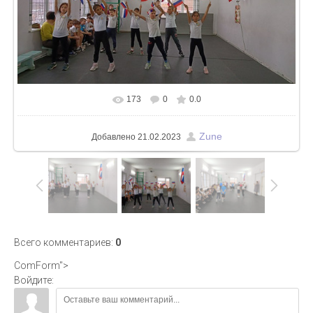
173
0
0.0
В реальном размере
700x393
/ 86.1Kb
Zune
Добавлено
21.02.2023
Всего комментариев
:
0
ComForm">
Войдите: