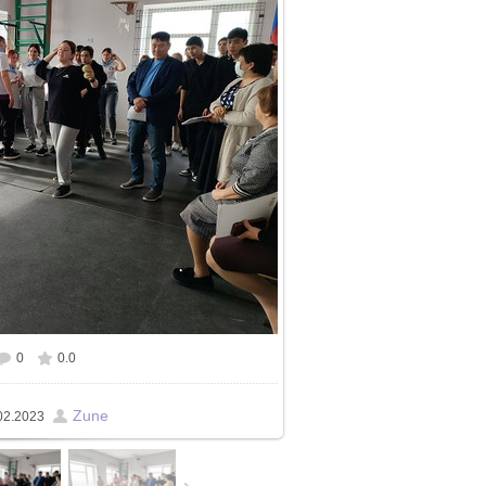
0
0.0
змере
700x525
/ 393.7Kb
Zune
02.2023