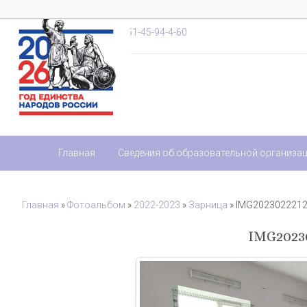
+7-851-45-94-4-20
,
+7-851-45-94-4-60
Главная
Сведения об образовательной организа
Главная
»
Фотоальбом
»
2022-2023
»
Зарница
» IMG202302221
IMG2023