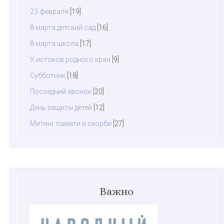
23 февраля
[19]
8 марта детский сад
[16]
8 марта школа
[17]
У истоков родного края
[9]
Субботник
[18]
Последний звонок
[20]
День защиты детей
[12]
Митинг памяти и скорби
[27]
Важно