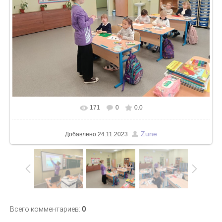
171
0
0.0
В реальном размере
700x525
/ 399.9Kb
Zune
Добавлено
24.11.2023
Всего комментариев
:
0